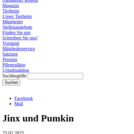
Gassigeher Regeln
Magazin
Tierheim
Unser Tierheim
Mitarbeiter
Stellenangebote
Finden Sie uns
Schreiben Sie uns!
Vorstand
Mitgliederservice
Satzung
Pension
Pflegeplätze
Urlaubsaktion
Suchbegriffe
Suchen
Facebook
Mail
Jinx und Pumkin
25.02.2025